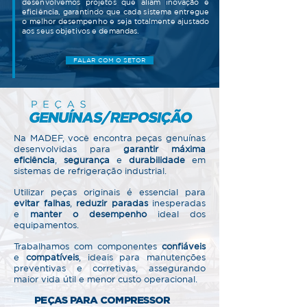
desenvolvemos projetos que aliam inovação e
eficiência, garantindo que cada sistema entregue
o melhor desempenho e seja totalmente ajustado
aos seus objetivos e demandas.
FALAR COM O SETOR
Na MADEF, você encontra peças genuínas
desenvolvidas para
garantir máxima
eficiência
,
segurança
e
durabilidade
em
sistemas de refrigeração industrial.​
Utilizar peças originais é essencial para
evitar falhas
,
reduzir paradas
inesperadas
e
manter o desempenho
ideal dos
equipamentos.​
Trabalhamos com componentes
confiáveis
e
compatíveis
, ideais para manutenções
preventivas e corretivas, assegurando
maior vida útil e menor custo operacional.
PEÇAS PARA COMPRESSOR