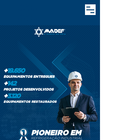
+55 (51)
3031.9999
+55 (51)
98125.3695
comercial@madef.co
m.br
+
19.650
EQUIPAMENTOS ENTREGUES
+
142
PROJETOS DESENVOLVIDOS
+
3.120
EQUIPAMENTOS RESTAURADOS
PIONEIRO EM
REFRIGERAÇÃO INDUSTRIAL