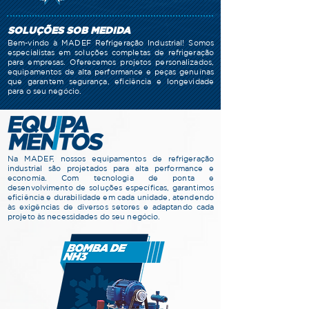
SOLUÇÕES SOB MEDIDA
Bem-vindo à MADEF Refrigeração Industrial!
Somos
especialistas em soluções completas de refrigeração
para empresas. Oferecemos projetos personalizados,
equipamentos de alta performance e peças genuínas
que garantem segurança, eficiência e longevidade
para o seu negócio.
Na MADEF, nossos equipamentos de refrigeração
industrial são projetados para alta performance e
economia. Com tecnologia de ponta e
desenvolvimento de soluções específicas, garantimos
eficiência e durabilidade em cada unidade, atendendo
às exigências de diversos setores e adaptando cada
projeto às necessidades do seu negócio.