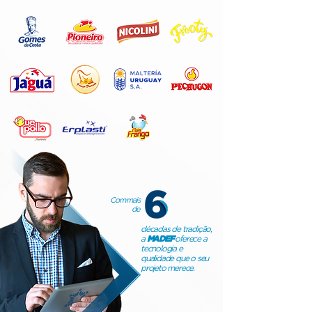
Com mais
de
décadas de tradição,
a
MADEF
oferece a
tecnologia e
qualidade que o seu
projeto merece.